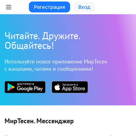
Регистрация
Вход
Читайте. Дружите.
Общайтесь!
Используйте новое приложение МирТесен
с каналами, чатами и сообщениями!
МирТесен. Мессенджер