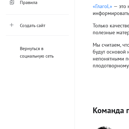
Правила
«ГлагоL»
— это 
информировать,
Только качеств
Создать сайт
полезные мате
Мы считаем, чт
Вернуться в
будут основой 
социальную сеть
непонятными по
плодотворному 
Команда 