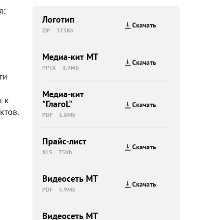
я:
Логотип
Скачать
ZIP
375Kb
Медиа-кит МТ
Скачать
PPTX
3.9Mb
ти
Медиа-кит
ы к
"ГлагоL"
Скачать
ктов.
PDF
1.8Mb
Прайс-лист
Скачать
XLS
75Kb
Видеосеть МТ
Скачать
PDF
5.9Mb
Видеосеть МТ