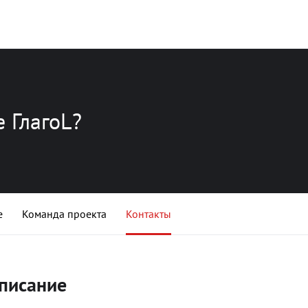
е ГлагоL?
е
Команда проекта
Контакты
писание