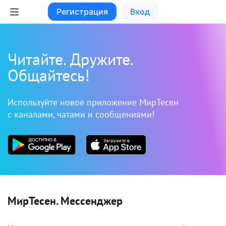
Регистрация
Вход
Читайте. Дружите.
Общайтесь!
Используйте новое приложение МирТесен
с каналами, чатами и сообщениями!
МирТесен. Мессенджер